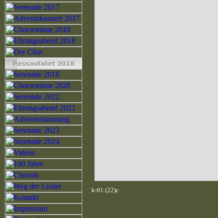
k-01 (22)c