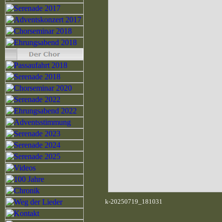
k-20250719_181031