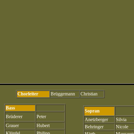
Chorleiter
Brüggemann
Christian
Bass
Sopran
Brüderer
Peter
Anetzberger
Silvia
Grauer
Hubert
Behringer
Nicole
Klüpfel
Philipp
Härth
Margaret