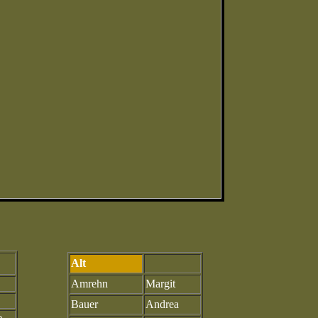
Alt
Amrehn
Margit
Bauer
Andrea
e