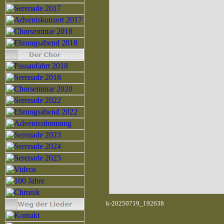
k-20250719_192638